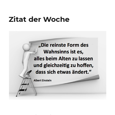
10
Vorschläge
zur
Zitat der Woche
Kundenbindung