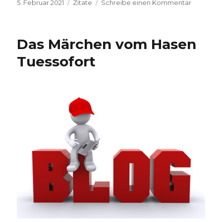
Veröffentlicht
5. Februar 2021
Kategorien
Zitate
Schreibe einen Kommentar
zu
am
Zitat
der
Woche
Das Märchen vom Hasen
Tuessofort