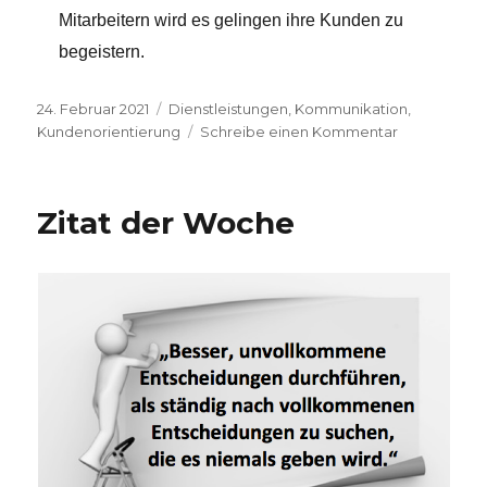
Mitarbeitern wird es gelingen ihre Kunden zu
begeistern.
Veröffentlicht
24. Februar 2021
Kategorien
Dienstleistungen
,
Kommunikation
,
am
Kundenorientierung
Schreibe einen Kommentar
zu
Freundlichke
ist
der
Zitat der Woche
entscheide
Unterschied