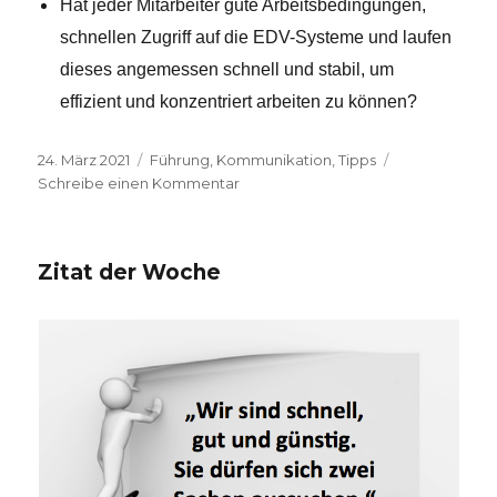
Hat jeder Mitarbeiter gute Arbeitsbedingungen,
schnellen Zugriff auf die EDV-Systeme und laufen
dieses angemessen schnell und stabil, um
effizient und konzentriert arbeiten zu können?
Veröffentlicht
24. März 2021
Kategorien
Führung
,
Kommunikation
,
Tipps
am
Schreibe einen Kommentar
zu
Vom
Mitarbeiter
zum
Zitat der Woche
Mitdenker