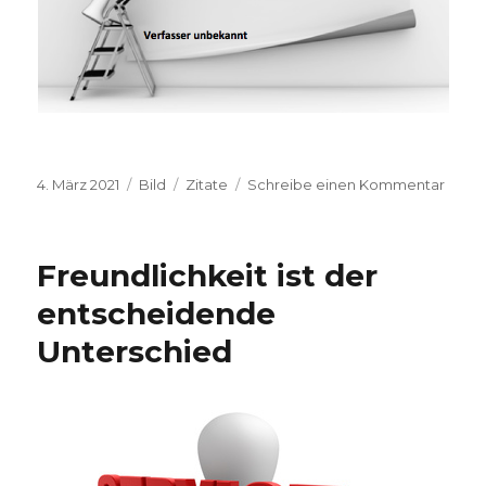
Veröffentlicht
4. März 2021
Format
Bild
Kategorien
Zitate
Schreibe einen Kommentar
zu
am
Zitat
der
Woc
Freundlichkeit ist der
entscheidende
Unterschied