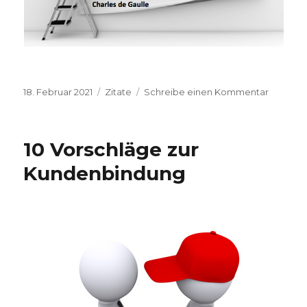
Veröffentlicht
18. Februar 2021
Kategorien
Zitate
Schreibe einen Kommentar
zu
am
Zitat
der
Woche
10 Vorschläge zur
Kundenbindung