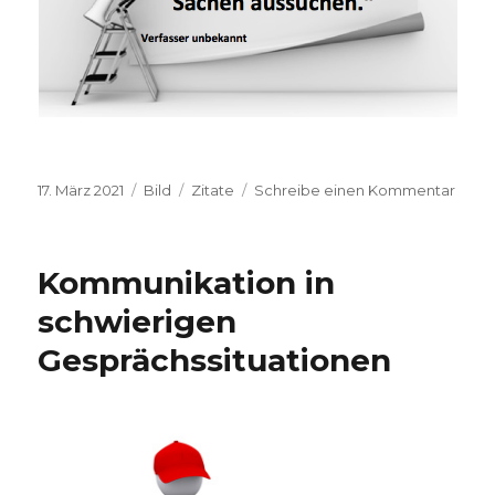
Veröffentlicht
17. März 2021
Format
Bild
Kategorien
Zitate
Schreibe einen Kommentar
zu
am
Zitat
der
Woc
Kommunikation in
schwierigen
Gesprächssituationen