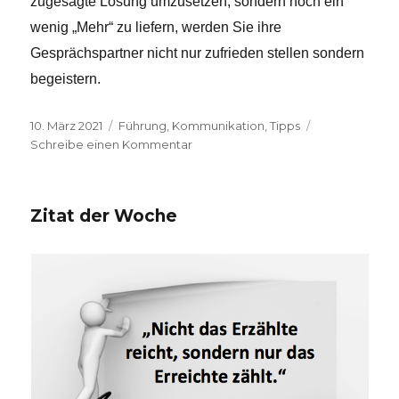
zugesagte Lösung umzusetzen, sondern noch ein
wenig „Mehr“ zu liefern, werden Sie ihre
Gesprächspartner nicht nur zufrieden stellen sondern
begeistern.
Veröffentlicht
10. März 2021
Kategorien
Führung
,
Kommunikation
,
Tipps
am
Schreibe einen Kommentar
zu
Kommunikation
in
schwierigen
Zitat der Woche
Gesprächssituationen