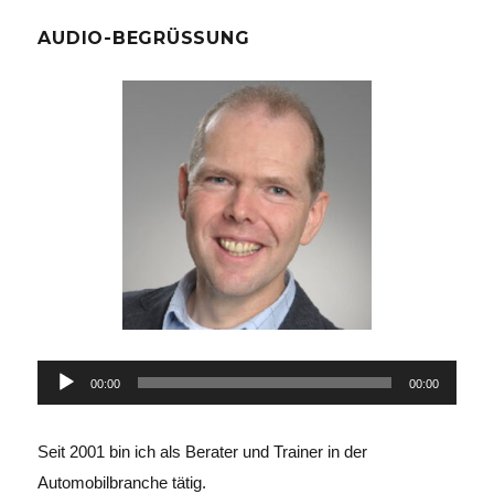
mehr
Wert
AUDIO-BEGRÜSSUNG
auf
persönliche
Beratung
Audio-
00:00
00:00
Player
Seit 2001 bin ich als Berater und Trainer in der
Automobilbranche tätig.