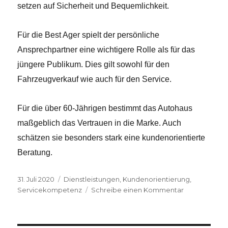
setzen auf Sicherheit und Bequemlichkeit.
Für die Best Ager spielt der persönliche
Ansprechpartner eine wichtigere Rolle als für das
jüngere Publikum. Dies gilt sowohl für den
Fahrzeugverkauf wie auch für den Service.
Für die über 60-Jährigen bestimmt das Autohaus
maßgeblich das Vertrauen in die Marke. Auch
schätzen sie besonders stark eine kundenorientierte
Beratung.
Veröffentlicht
31. Juli 2020
Kategorien
Dienstleistungen
,
Kundenorientierung
,
am
Servicekompetenz
Schreibe einen Kommentar
zu
Ältere
Autofahrer
legen