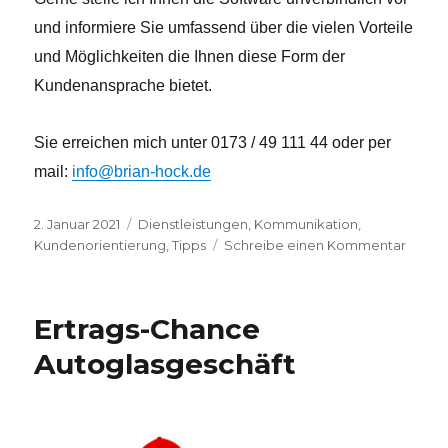
und informiere Sie umfassend über die vielen Vorteile
und Möglichkeiten die Ihnen diese Form der
Kundenansprache bietet.
Sie erreichen mich unter 0173 / 49 111 44 oder per
mail:
info@brian-hock.de
Veröffentlicht
2. Januar 2021
Kategorien
Dienstleistungen
,
Kommunikation
,
am
Kundenorientierung
,
Tipps
Schreibe einen Kommentar
zu
Innova
Kunde
für
Ertrags-Chance
Autoh
Autoglasgeschäft