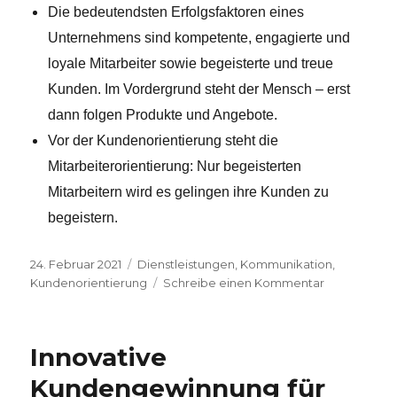
Die bedeutendsten Erfolgsfaktoren eines
Unternehmens sind kompetente, engagierte und
loyale Mitarbeiter sowie begeisterte und treue
Kunden. Im Vordergrund steht der Mensch – erst
dann folgen Produkte und Angebote.
Vor der Kundenorientierung steht die
Mitarbeiterorientierung: Nur begeisterten
Mitarbeitern wird es gelingen ihre Kunden zu
begeistern.
Veröffentlicht
24. Februar 2021
Kategorien
Dienstleistungen
,
Kommunikation
,
am
Kundenorientierung
Schreibe einen Kommentar
zu
Freundlichke
ist
der
Innovative
entscheide
Unterschied
Kundengewinnung für