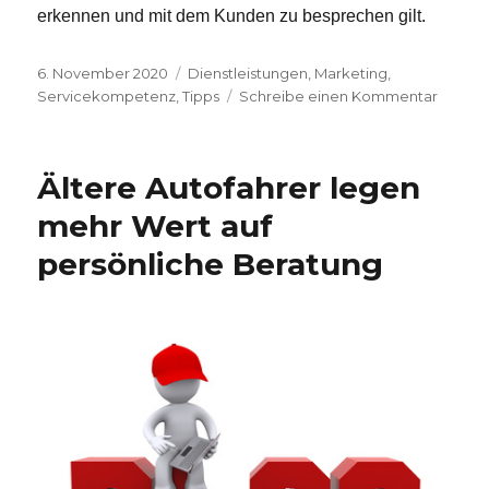
erkennen und mit dem Kunden zu besprechen gilt.
Veröffentlicht
6. November 2020
Kategorien
Dienstleistungen
,
Marketing
,
am
Servicekompetenz
,
Tipps
Schreibe einen Kommentar
zu
Ertrags
Chanc
Autogl
Ältere Autofahrer legen
mehr Wert auf
persönliche Beratung